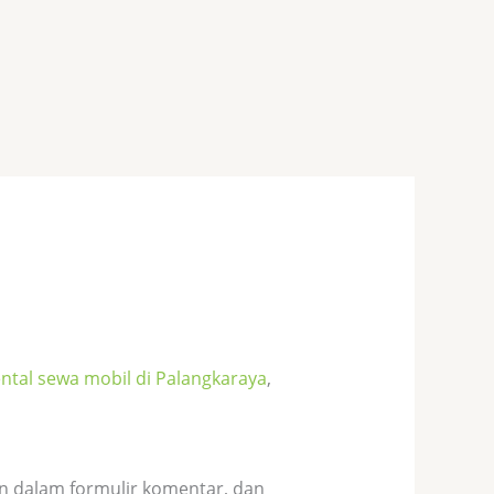
ental sewa mobil di Palangkaraya
,
n dalam formulir komentar, dan