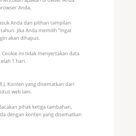
browser Anda.
suk Anda dan pilihan tampilan
tahun. Jika Anda memilih “Ingat
ogin akan dihapus.
 Cookie ini tidak menyertakan data
elah 1 hari.
ll.). Konten yang disematkan dari
itus web lain.
acakan pihak ketiga tambahan,
nda dengan konten yang disematkan