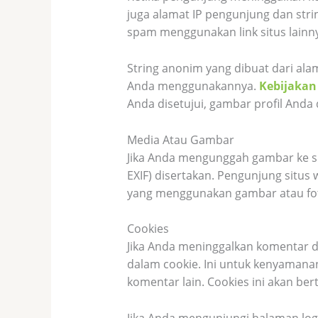
juga alamat IP pengunjung dan str
spam menggunakan link situs lainn
String anonim yang dibuat dari ala
Anda menggunakannya.
Kebijakan 
Anda disetujui, gambar profil Anda
Media Atau Gambar
Jika Anda mengunggah gambar ke s
EXIF) disertakan. Pengunjung situ
yang menggunakan gambar atau fot
Cookies
Jika Anda meninggalkan komentar d
dalam cookie. Ini untuk kenyamanan
komentar lain. Cookies ini akan be
Jika Anda mengunjungi halaman lo