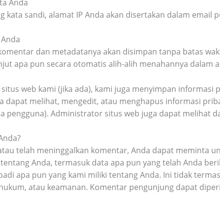
ta Anda
 kata sandi, alamat IP Anda akan disertakan dalam email 
 Anda
komentar dan metadatanya akan disimpan tanpa batas waktu
njut apa pun secara otomatis alih-alih menahannya dalam 
itus web kami (jika ada), kami juga menyimpan informasi pr
apat melihat, mengedit, atau menghapus informasi pribad
pengguna). Administrator situs web juga dapat melihat da
 Anda?
ni, atau telah meninggalkan komentar, Anda dapat meminta u
 tentang Anda, termasuk data apa pun yang telah Anda ber
i apa pun yang kami miliki tentang Anda. Ini tidak terma
, hukum, atau keamanan. Komentar pengunjung dapat diperi