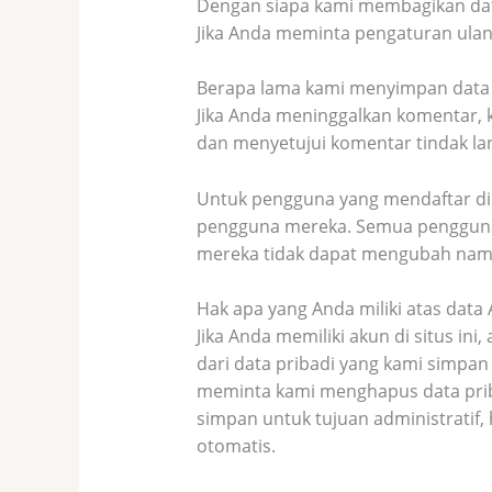
Dengan siapa kami membagikan da
Jika Anda meminta pengaturan ulang
Berapa lama kami menyimpan data
Jika Anda meninggalkan komentar, 
dan menyetujui komentar tindak la
Untuk pengguna yang mendaftar di s
pengguna mereka. Semua pengguna d
mereka tidak dapat mengubah nama 
Hak apa yang Anda miliki atas data
Jika Anda memiliki akun di situs i
dari data pribadi yang kami simpan
meminta kami menghapus data pribad
simpan untuk tujuan administratif
otomatis.