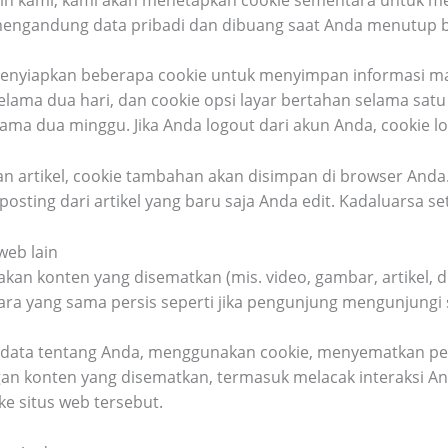
 mengandung data pribadi dan dibuang saat Anda menutup 
menyiapkan beberapa cookie untuk menyimpan informasi ma
elama dua hari, dan cookie opsi layar bertahan selama satu 
lama dua minggu. Jika Anda logout dari akun Anda, cookie l
n artikel, cookie tambahan akan disimpan di browser Anda.
sting dari artikel yang baru saja Anda edit. Kadaluarsa set
web lain
takan konten yang disematkan (mis. video, gambar, artikel, d
ara yang sama persis seperti jika pengunjung mengunjungi s
 data tentang Anda, menggunakan cookie, menyematkan pel
an konten yang disematkan, termasuk melacak interaksi A
ke situs web tersebut.