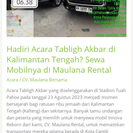
Mobilnya
di
Maulana
Rental
Hadiri Acara Tabligh Akbar di
Kalimantan Tengah? Sewa
Mobilnya di Maulana Rental
Acara
/
CV. Maulana Bersama
Acara Tabligh Akbar yang diselenggarakan di Stadion Tuah
Pahoe pada tanggal 23 Agustus 2023 menjadi momen
bersejarah bagi ratusan ribu jemaah dari Kalimantan
Tengah (Kalteng) dan sekitarnya. Banyak tamu undangan
dan peserta yang memilih untuk menyewa mobil Innova
Reborn dari kami, CV. Maulana Rental, untuk memastikan
transportasi mereka selama berada di Kota Cantik