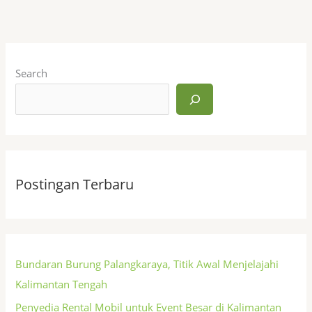
Search
Postingan Terbaru
Bundaran Burung Palangkaraya, Titik Awal Menjelajahi
Kalimantan Tengah
Penyedia Rental Mobil untuk Event Besar di Kalimantan