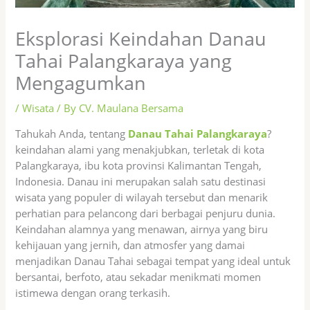
Eksplorasi Keindahan Danau
Tahai Palangkaraya yang
Mengagumkan
/
Wisata
/ By
CV. Maulana Bersama
Tahukah Anda, tentang
Danau Tahai Palangkaraya
?
keindahan alami yang menakjubkan, terletak di kota
Palangkaraya, ibu kota provinsi Kalimantan Tengah,
Indonesia. Danau ini merupakan salah satu destinasi
wisata yang populer di wilayah tersebut dan menarik
perhatian para pelancong dari berbagai penjuru dunia.
Keindahan alamnya yang menawan, airnya yang biru
kehijauan yang jernih, dan atmosfer yang damai
menjadikan Danau Tahai sebagai tempat yang ideal untuk
bersantai, berfoto, atau sekadar menikmati momen
istimewa dengan orang terkasih.