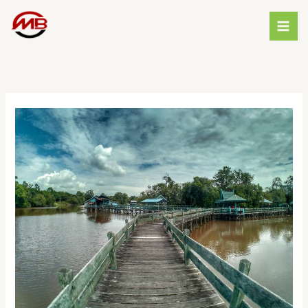
Skip
to
content