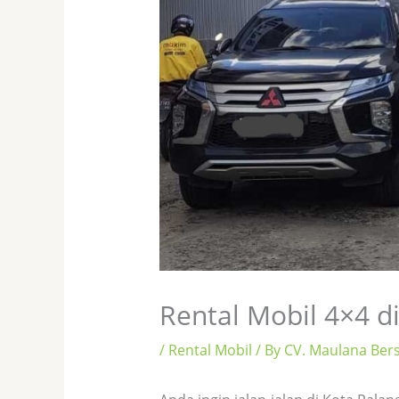
Rental Mobil 4×4 d
/
Rental Mobil
/ By
CV. Maulana Be