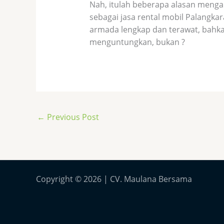
Nah, itulah beberapa alasan meng
sebagai jasa rental mobil Palangka
armada lengkap dan terawat, bahka
menguntungkan, bukan ?
←
Previous Post
Copyright © 2026 | CV. Maulana Bersama