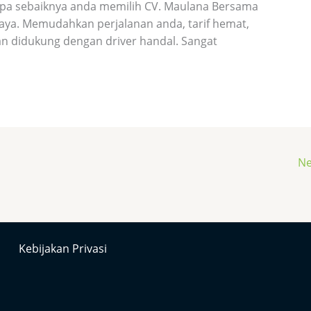
apa sebaiknya anda memilih CV. Maulana Bersama
raya. Memudahkan perjalanan anda, tarif hemat,
n didukung dengan driver handal. Sangat
Ne
Kebijakan Privasi